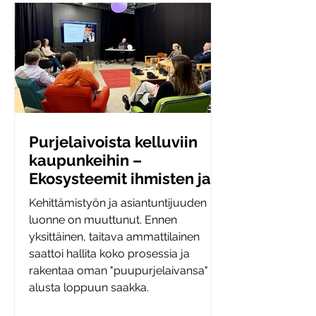
Purjelaivoista kelluviin
kaupunkeihin –
Ekosysteemit ihmisten ja
rakenteiden
Kehittämistyön ja asiantuntijuuden
näkökulmasta
luonne on muuttunut. Ennen
yksittäinen, taitava ammattilainen
saattoi hallita koko prosessia ja
rakentaa oman "puupurjelaivansa"
alusta loppuun saakka.