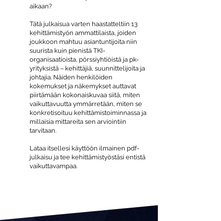
aikaan?
Tätä julkaisua varten haastatteltiin 13
kehittämistyön ammattilaista, joiden
joukkoon mahtuu asiantuntijoita niin
suurista kuin pienistä TKI-
organisaatioista, pörssiyhtiöistä ja pk-
yrityksistä – kehittäjiä, suunnittelijoita ja
johtajia. Näiden henkilöiden
kokemukset ja näkemykset auttavat
piirtämään kokonaiskuvaa siitä, miten
vaikuttavuutta ymmärretään, miten se
konkretisoituu kehittämistoiminnassa ja
millaisia mittareita sen arviointiin
tarvitaan.
Lataa itsellesi käyttöön ilmainen pdf-
julkaisu ja tee kehittämistyöstäsi entistä
vaikuttavampaa.