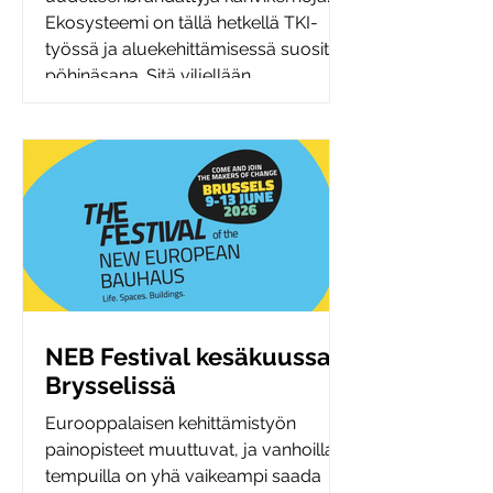
Ekosysteemi on tällä hetkellä TKI-
työssä ja aluekehittämisessä suosittu
pöhinäsana. Sitä viljellään
strategioissa ja rahoitushakemuksissa
ja välillä tuntuu siltä, että
unohdamme, että taikasanan
lausuminen ei automaattisesti
ratkaise siiloutuneiden
rakenteidemme ongelmaa.
Ymmärrämmekö oikeasti, mikä on
luonnontilassa
NEB Festival kesäkuussa
Brysselissä
Eurooppalaisen kehittämistyön
painopisteet muuttuvat, ja vanhoilla
tempuilla on yhä vaikeampi saada