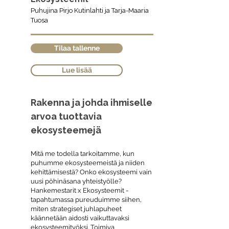
Puhujina Pirjo Kutinlahti ja Tarja-Maaria
Tuosa
Tilaa tallenne
Lue lisää
Rakenna ja johda ihmiselle
arvoa tuottavia
ekosysteemejä
Mitä me todella tarkoitamme, kun
puhumme ekosysteemeistä ja niiden
kehittämisestä? Onko ekosysteemi vain
uusi pöhinäsana yhteistyölle?
Hankemestarit x Ekosysteemit -
tapahtumassa pureuduimme siihen,
miten strategiset juhlapuheet
käännetään aidosti vaikuttavaksi
ekosysteemityöksi. Toimiva