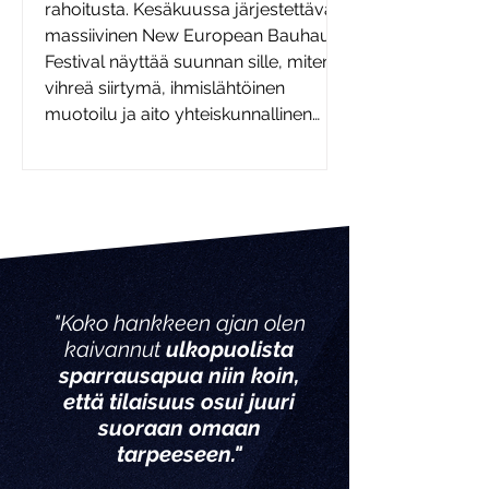
rahoitusta. Kesäkuussa järjestettävä
massiivinen New European Bauhaus
Festival näyttää suunnan sille, miten
vihreä siirtymä, ihmislähtöinen
muotoilu ja aito yhteiskunnallinen
vaikuttavuus nidotaan yhteen.
Viheliäisiä yhteiskunnallisia ongelmia
ei ratkaista poteroissa tehdyillä
projekteilla, joiden tekijöillä ei ole
tietoa ihmisten (asiakkaiden,
käyttäjien, sidosryhmien) tarpeis
"Koko hankkeen ajan olen
kaivannut
ulkopuolista
sparrausapua niin koin,
että tilaisuus osui juuri
suoraan omaan
tarpeeseen."