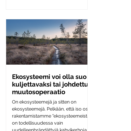
Ekosysteemi voi olla suo
kuljettavaksi tai johdettu
muutosoperaatio
On ekosysteemejä ja sitten on
ekosysteemejä. Pelkään, että iso osa
rakentamistamme "ekosysteemeistä"
on todellisuudessa vain
uudelleenbrändättyjä kahvikerhoja. ☕