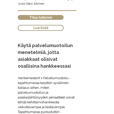
Jussi Olavi Jokinen
Tilaa tallenne
Lue lisää
Käytä palvelumuotoilun
menetelmiä, jotta
asiakkaat olisivat
osallisina hankkeessasi
Hankemestarit x Palvelumuotoilu -
tapahtumassa tarjottiin syvällinen
katsaus siihen, miten
palvelumuotoilun ja
asiakaslähtöisyyden periaatteet voivat
tehdä kehittämishankkeista
vaikuttavampia ja kestävämpiä.
Tapahtumassa pureuduttiin