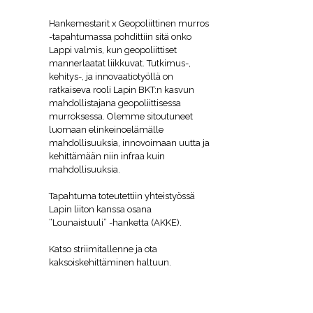
Hankemestarit x Geopoliittinen murros
-tapahtumassa pohdittiin sitä onko
Lappi valmis, kun geopoliittiset
mannerlaatat liikkuvat. Tutkimus-,
kehitys-, ja innovaatiotyöllä on
ratkaiseva rooli Lapin BKT:n kasvun
mahdollistajana geopoliittisessa
murroksessa. Olemme sitoutuneet
luomaan elinkeinoelämälle
mahdollisuuksia, innovoimaan uutta ja
kehittämään niin infraa kuin
mahdollisuuksia.
Tapahtuma toteutettiin yhteistyössä
Lapin liiton kanssa osana
“Lounaistuuli” -hanketta (AKKE).
Katso striimitallenne ja ota
kaksoiskehittäminen haltuun.