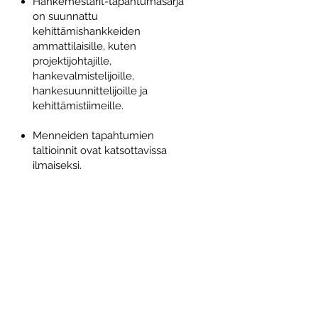
Hankemestarit-tapahtumasarja
on suunnattu
kehittämishankkeiden
ammattilaisille, kuten
projektijohtajille,
hankevalmistelijoille,
hankesuunnittelijoille ja
kehittämistiimeille.
Menneiden tapahtumien
taltioinnit ovat katsottavissa
ilmaiseksi.