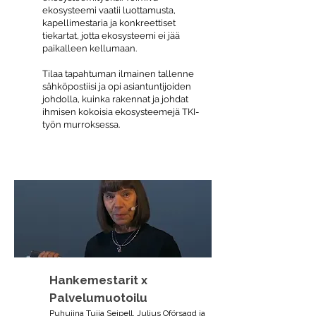
ekosysteemi vaatii luottamusta,
kapellimestaria ja konkreettiset
tiekartat, jotta ekosysteemi ei jää
paikalleen kellumaan.
Tilaa tapahtuman ilmainen tallenne
sähköpostiisi ja opi asiantuntijoiden
johdolla, kuinka rakennat ja johdat
ihmisen kokoisia ekosysteemejä TKI-
työn murroksessa.
Hankemestarit x
Palvelumuotoilu
Puhujina Tuija Seipell, Julius Oförsagd ja