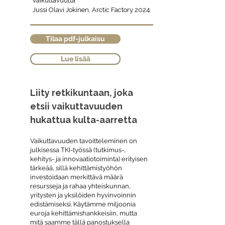
vaikuttavuutta
Jussi Olavi Jokinen, Arctic Factory 2024
Tilaa pdf-julkaisu
Lue lisää
Liity retkikuntaan, joka
etsii vaikuttavuuden
hukattua kulta-aarretta
Vaikuttavuuden tavoitteleminen on
julkisessa TKI-työssä (tutkimus-,
kehitys- ja innovaatiotoiminta) erityisen
tärkeää, sillä kehittämistyöhön
investoidaan merkittävä määrä
resursseja ja rahaa yhteiskunnan,
yritysten ja yksilöiden hyvinvoinnin
edistämiseksi. Käytämme miljoonia
euroja kehittämishankkeisiin, mutta
mitä saamme tällä panostuksella