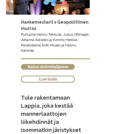
Hankemestarit x Geopoliittinen
murros
Puhujina Hannu Takkula, Julius Oförsagd,
Johanna Ikävalko ja Kimmo Heikka.
Panelisteina Antti Mulari ja Hannu
Kähkölä.
Katso striimitallenne
Lue lisää
Tule rakentamaan
Lappia, joka kestää
mannerlaattojen
liikehdinnät ja
isommatkin järistykset