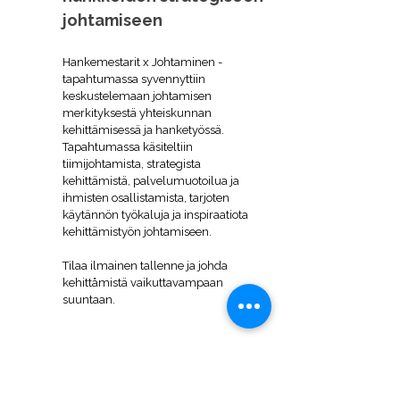
johtamiseen
Hankemestarit x Johtaminen -
tapahtumassa syvennyttiin
keskustelemaan johtamisen
merkityksestä yhteiskunnan
kehittämisessä ja hanketyössä.
Tapahtumassa käsiteltiin
tiimijohtamista, strategista
kehittämistä, palvelumuotoilua ja
ihmisten osallistamista, tarjoten
käytännön työkaluja ja inspiraatiota
kehittämistyön johtamiseen.
Tilaa ilmainen tallenne ja johda
kehittåmistä vaikuttavampaan
suuntaan.