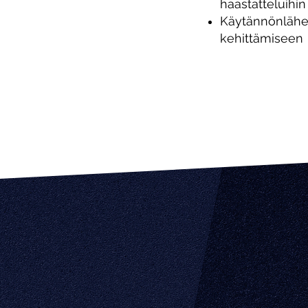
haastatteluihin
Käytännönläheis
kehittämiseen