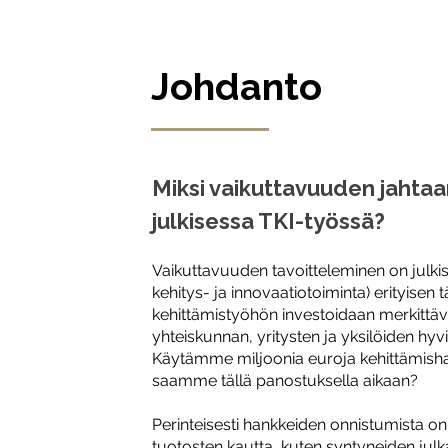
Johdanto
Miksi vaikuttavuuden jahta
julkisessa TKI-työssä?
Vaikuttavuuden tavoitteleminen on julki
kehitys- ja innovaatiotoiminta) erityisen t
kehittämistyöhön investoidaan merkittä
yhteiskunnan, yritysten ja yksilöiden hyv
Käytämme miljoonia euroja kehittämisha
saamme tällä panostuksella aikaan?
Perinteisesti hankkeiden onnistumista on
tuotosten kautta, kuten syntyneiden julk