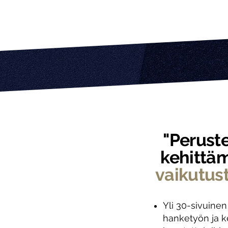
"Perust
kehittä
vaikutus
Yli 30-sivuinen
hanketyön ja k