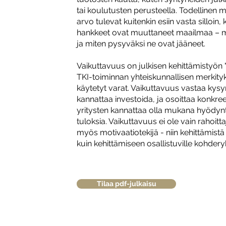
tai koulutusten perusteella. Todellinen 
arvo tulevat kuitenkin esiin vasta silloi
hankkeet ovat muuttaneet maailmaa – mitä
ja miten pysyväksi ne ovat jääneet.
Vaikuttavuus on julkisen kehittämistyön "
TKI-toiminnan yhteiskunnallisen merkityk
käytetyt varat. Vaikuttavuus vastaa kysy
kannattaa investoida, ja osoittaa konkreet
yritysten kannattaa olla mukana hyödy
tuloksia. Vaikuttavuus ei ole vain rahoit
myös motivaatiotekijä - niin kehittämistä 
kuin kehittämiseen osallistuville kohdery
Tilaa pdf-julkaisu