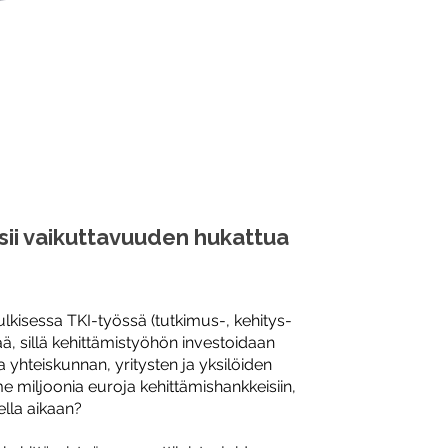
etsii vaikuttavuuden hukattua
lkisessa TKI-työssä (tutkimus-, kehitys-
ää, sillä kehittämistyöhön investoidaan
 yhteiskunnan, yritysten ja yksilöiden
 miljoonia euroja kehittämishankkeisiin,
lla aikaan?