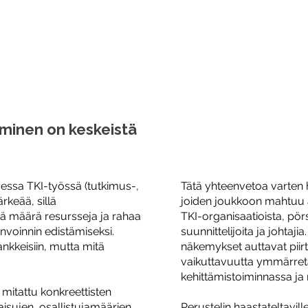
aminen on keskeistä
sessa TKI-työssä (tutkimus-,
Tätä yhteenvetoa varten h
ärkeää, sillä
joiden joukkoon mahtuu as
vä määrä resursseja ja rahaa
TKI-organisaatioista, pörss
invoinnin edistämiseksi.
suunnittelijoita ja johtaj
nkkeisiin, mutta mitä
näkemykset auttavat piir
vaikuttavuutta ymmärretä
kehittämistoiminnassa ja mi
 mitattu konkreettisten
aisujen, osallistujamäärien
Perustelin haastateltavil