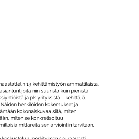
aastattelin 13 kehittämistyön ammattilaista,
iantuntijoita niin suurista kuin pienistä
iyhtiöistä ja pk-yrityksistä – kehittäjiä,
ia. Näiden henkilöiden kokemukset ja
tämään kokonaiskuvaa siitä, miten
än, miten se konkretisoituu
llaisia mittareita sen arviointiin tarvitaan.
le keskustelun merkityksen seuraavasti: