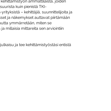
3 kehittämistyön ammattilaista, joiden
suurista kuin pienistä TKI-
yrityksistä – kehittäjiä, suunnittelijoita ja
kset ja näkemykset auttavat piirtämään
vuutta ymmärretään, miten se
a millaisia mittareita sen arviointiin
julkaisu ja tee kehittämistyöstäsi entistä