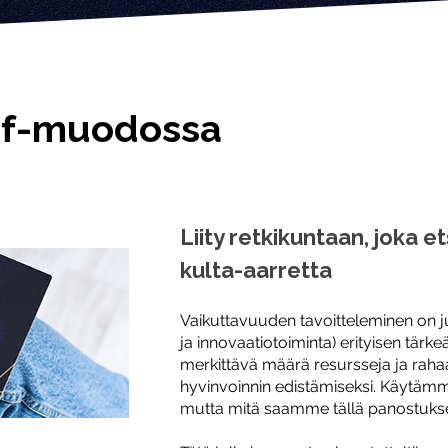
pdf-muodossa
Liity retkikuntaan, joka 
kulta-aarretta
Vaikuttavuuden tavoitteleminen on ju
ja innovaatiotoiminta) erityisen tärke
merkittävä määrä resursseja ja rahaa
hyvinvoinnin edistämiseksi. Käytämme
mutta mitä saamme tällä panostukse