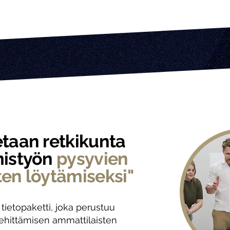
etaan retkikunta
mistyön
pysyvien
ten löytämiseksi"
 tietopaketti, joka perustuu
ehittämisen ammattilaisten