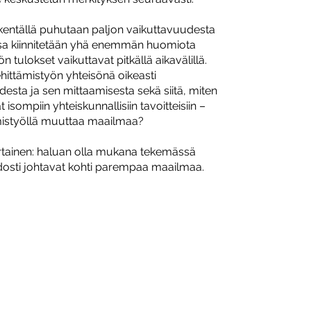
-kentällä puhutaan paljon vaikuttavuudesta
ssa kiinnitetään yhä enemmän huomiota
n tulokset vaikuttavat pitkällä aikavälillä.
hittämistyön yhteisönä oikeasti
esta ja sen mittaamisesta sekä siitä, miten
 isompiin yhteiskunnallisiin tavoitteisiin –
istyöllä muuttaa maailmaa?
rtainen: haluan olla mukana tekemässä
idosti johtavat kohti parempaa maailmaa.