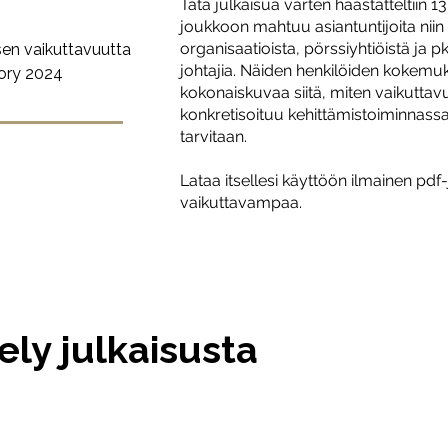
Tätä julkaisua varten haastatteltiin 1
joukkoon mahtuu asiantuntijoita niin 
organisaatioista, pörssiyhtiöistä ja pk-
sen vaikuttavuutta
johtajia. Näiden henkilöiden kokemu
tory 2024
kokonaiskuvaa siitä, miten vaikutta
konkretisoituu kehittämistoiminnassa j
tarvitaan.
Lataa itsellesi käyttöön ilmainen pdf-
vaikuttavampaa.
ely julkaisusta