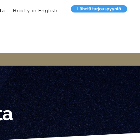
Lähetä tarjouspyyntö
tä
Briefly in English
ta