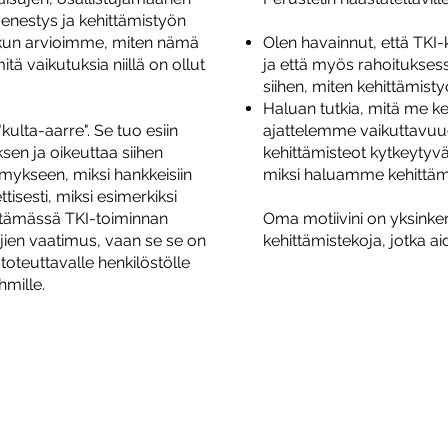
menestys ja kehittämistyön
n, kun arvioimme, miten nämä
Olen havainnut, että TKI
 vaikutuksia niillä on ollut
ja että myös rahoitukse
siihen, miten kehittämistyö
Haluan tutkia, mitä me ke
kulta-aarre". Se tuo esiin
ajattelemme vaikuttavuud
sen ja oikeuttaa siihen
kehittämisteot kytkeytyvät
mykseen, miksi hankkeisiin
miksi haluamme kehittäm
tisesti, miksi esimerkiksi
ntämässä TKI-toiminnan
Oma motiivini on yksinke
tajien vaatimus, vaan se se on
kehittämistekoja, jotka a
toteuttavalle henkilöstölle
hmille.