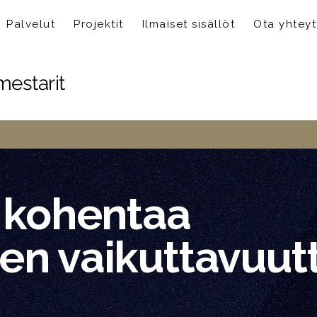
Palvelut
Projektit
Ilmaiset sisällöt
Ota yhteyt
estarit
a kohentaa
en vaikuttavuut