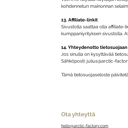
kohdennetun mainonnan selaimen
13. Affiliate-linkit
Sivustolla saattaa olla affiliate
kumppaniyrityksen sivustolla. Affi
14. Yhteydenotto tietosuojaan 
Jos sinulla on kysyttävää tietos
Sähköposti:
julius@arctic-facto
Tämä tietosuojaseloste päivite
Ota yhteyttä
hello@arctic-factory.com