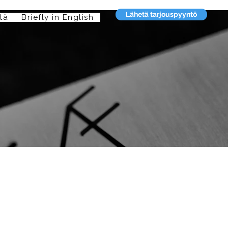
Lähetä tarjouspyyntö
tä
Briefly in English