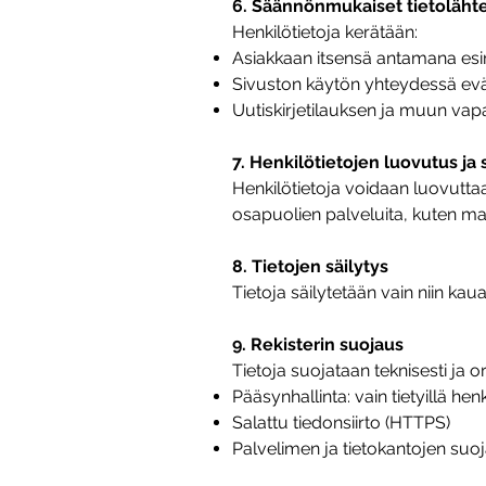
6. Säännönmukaiset tietoläht
Henkilötietoja kerätään:
Asiakkaan itsensä antamana es
Sivuston käytön yhteydessä evä
Uutiskirjetilauksen ja muun vap
7. Henkilötietojen luovutus ja s
Henkilötietoja voidaan luovutt
osapuolien palveluita, kuten maks
8. Tietojen säilytys
Tietoja säilytetään vain niin kau
9. Rekisterin suojaus
Tietoja suojataan teknisesti ja or
Pääsynhallinta: vain tietyillä hen
Salattu tiedonsiirto (HTTPS)
Palvelimen ja tietokantojen suo