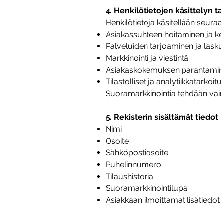
4. Henkilötietojen käsittelyn t
Henkilötietoja käsitellään seuraav
Asiakassuhteen hoitaminen ja k
Palveluiden tarjoaminen ja lask
Markkinointi ja viestintä
Asiakaskokemuksen parantami
Tilastolliset ja analytiikkatarkoit
Suoramarkkinointia tehdään vain
5. Rekisterin sisältämät tiedot
Nimi
Osoite
Sähköpostiosoite
Puhelinnumero
Tilaushistoria
Suoramarkkinointilupa
Asiakkaan ilmoittamat lisätiedo