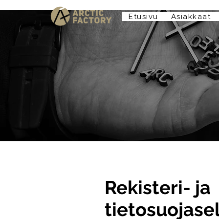
Etusivu
Asiakkaat
Rekisteri- ja
tietosuojase