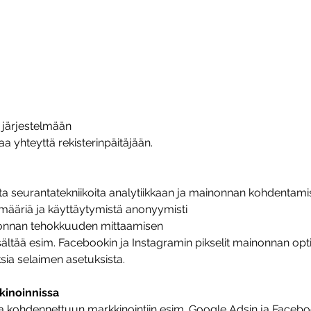
n järjestelmään
aa yhteyttä rekisterinpäitäjään.
ita seurantatekniikoita analytiikkaan ja mainonnan kohdentami
määriä ja käyttäytymistä anonyymisti
nonnan tehokkuuden mittaamisen
sältää esim. Facebookin ja Instagramin pikselit mainonnan opti
ksia selaimen asetuksista.
kinoinnissa
a kohdennettuun markkinointiin esim. Google Adsin ja Faceboo