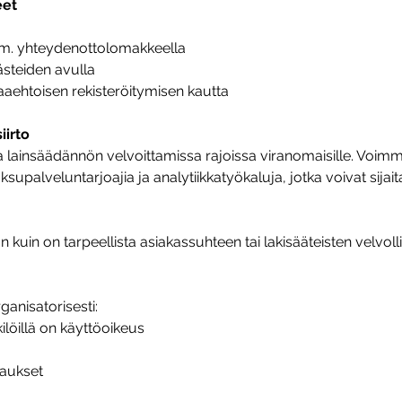
eet
im. yhteydenottolomakkeella
steiden avulla
aaehtoisen rekisteröitymisen kautta
iirto
aa lainsäädännön velvoittamissa rajoissa viranomaisille. Voi
upalveluntarjoajia ja analytiikkatyökaluja, jotka voivat sijait
an kuin on tarpeellista asiakassuhteen tai lakisääteisten velvol
ganisatorisesti:
kilöillä on käyttöoikeus
jaukset