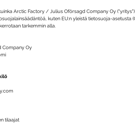
inka Arctic Factory / Julius Oförsagd Company Oy ("yritys") k
osuojalainsäädäntöä, kuten EU:n yleistä tietosuoja-asetusta
 kerrotaan tarkemmin alla.
agd Company Oy
omi
kilö
ry.com
n tilaajat