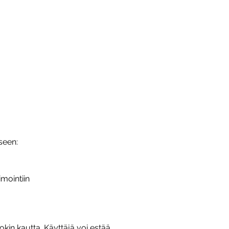
seen:
mointiin
kin kautta. Käyttäjä voi estää