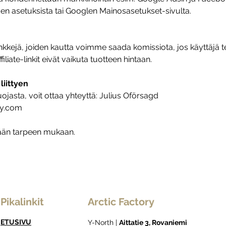
 asetuksista tai Googlen Mainosasetukset-sivulta.
-linkkejä, joiden kautta voimme saada komissiota, jos käyttäjä 
liate-linkit eivät vaikuta tuotteen hintaan.
liittyen
uojasta, voit ottaa yhteyttä: Julius Oförsagd
ry.com
tään tarpeen mukaan.
Pikalinkit
Arctic Factory
ETUSIVU
Y-North |
Aittatie 3, Rovaniemi