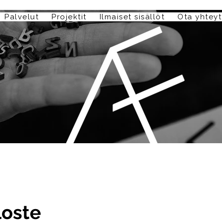
Palvelut
Projektit
Ilmaiset sisällöt
Ota yhteyt
loste