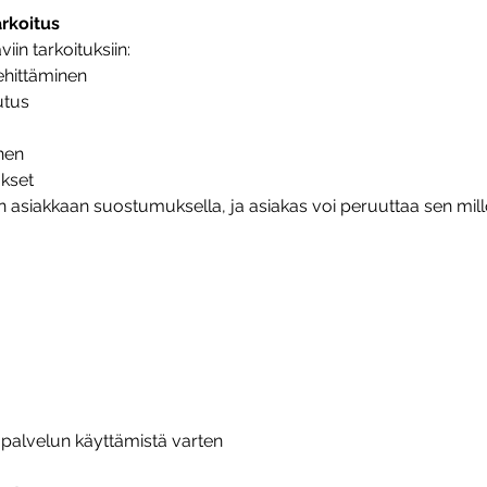
arkoitus
iin tarkoituksiin:
ehittäminen
utus
nen
ukset
 asiakkaan suostumuksella, ja asiakas voi peruuttaa sen mill
t palvelun käyttämistä varten