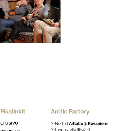
puheenaihe: ekosysteemit. 
kuinka juhlapuheiden taikas
käännetään todelliseksi, res
verkostoyhteistyöksi. Tapah
kehittämistyön ammattilaisi
työ
Pikalinkit
Arctic Factory
ETUSIVU
Y-North |
Aittatie 3, Rovaniemi
Y-tunnus: 2646697-6