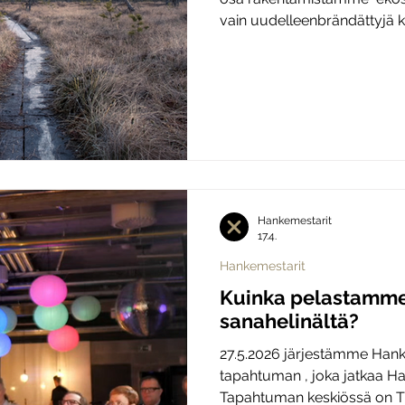
vain uudelleenbrändättyjä k
hetkellä TKI-työssä ja alue
Sitä viljellään strategioissa
tuntuu siltä, että unohdamm
automaattisesti ratkaise si
ongelmaa. Ymmärrämmekö oi
Hankemestarit
17.4.
Hankemestarit
Kuinka pelastamme
sanahelinältä?
27.5.2026 järjestämme Hank
tapahtuman , joka jatkaa Ha
Tapahtuman keskiössä on TK