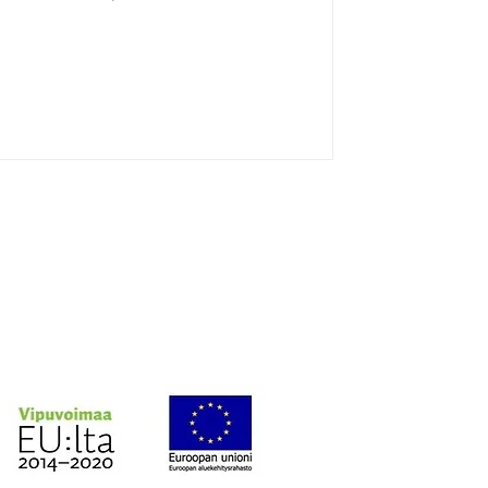
Tapahtumassa pureudutaan siihen,
anana viljelty "ekosysteemi"
urssoiduksi ja aidosti vaikuttavaksi
tuma on avoin ja maksuton kaikille
lle. Systeeminen kehittäminen on TKI-