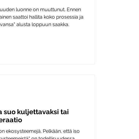
tijuuden luonne on muuttunut. Ennen
ainen saattoi hallita koko prosessia ja
vansa" alusta loppuun saakka.
 suo kuljettavaksi tai
eraatio
on ekosysteemejä. Pelkään, että iso
ysteemeistä" on todellisuudessa