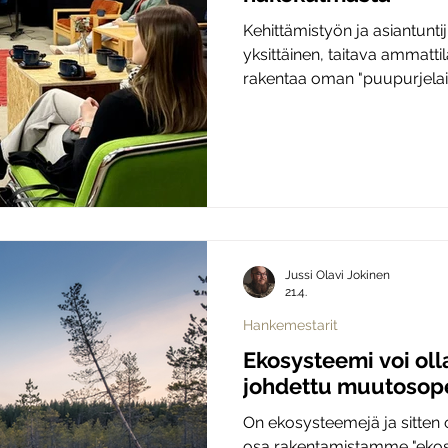
Kehittämistyön ja asiantun
yksittäinen, taitava ammattil
rakentaa oman "puupurjelai
Jussi Olavi Jokinen
21.4.
Hankemestarit
Ekosysteemi voi olla
johdettu muutosop
On ekosysteemejä ja sitten 
osa rakentamistamme "ekos