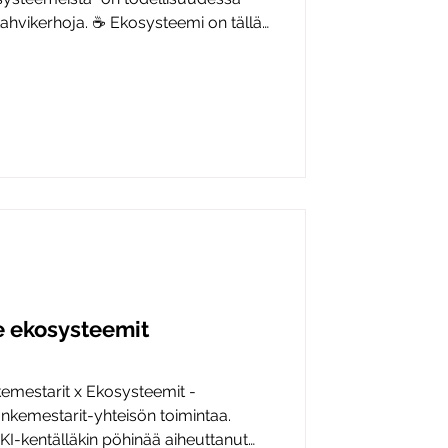
ahvikerhoja. ☕ Ekosysteemi on tällä
kehittämisessä suosittu pöhinäsana.
 ja rahoitushakemuksissa ja välillä
e, että taikasanan lausuminen ei
iloutuneiden rakenteidemme
keasti, mikä on luonnontilassa
 ekosysteemit
emestarit x Ekosysteemit -
nkemestarit-yhteisön toimintaa.
I-kentälläkin pöhinää aiheuttanut