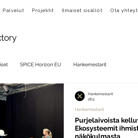
Palvelut
Projektit
Ilmaiset sisällöt
Ota yhteyt
ctory
iset
SPICE Horizon EU
Hankemestarit
Hankemestarit
28.5.
Hankemestarit
Purjelaivoista kell
Ekosysteemit ihmis
näkökulmasta